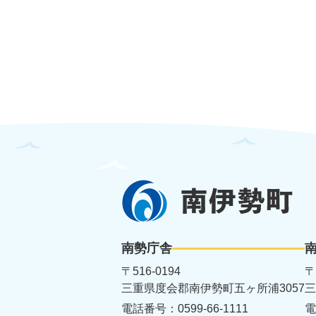
南
伊
勢
南勢庁舎
町
〒516-0194
〒
三重県度会郡南伊勢町五ヶ所浦3057
三
電話番号：0599-66-1111
電