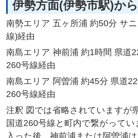
伊勢方面(伊勢市駅)から
南勢エリア 五ヶ所浦 約50分 サニ
線)経由
南島エリア 神前浦 約1時間 県道2
260号線経由
南島エリア 阿曽浦 約45分 県道2
260号線経由
注釈 図では省略されていますが県
国道260号線と町内で繋がってい
入った後、神前浦または阿曽浦は