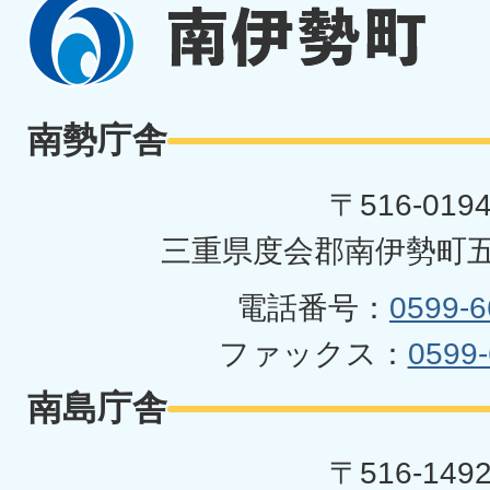
南
伊
勢
南勢庁舎
町
〒516-019
三重県度会郡南伊勢町五
電話番号：
0599-6
ファックス：
0599-
南島庁舎
〒516-149