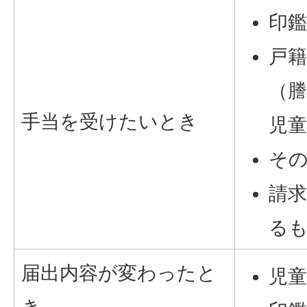
印
戸
（
手当を受けたいとき
児
そ
請
る
届出内容が変わったと
児