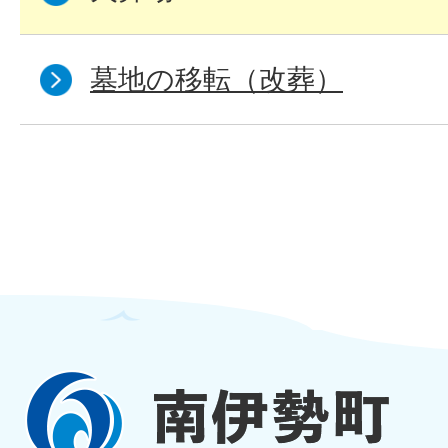
墓地の移転（改葬）
南
伊