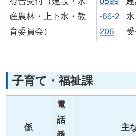
総合受付（建設・水
0599
建
産農林・上下水・教
-66-2
水
育委員会）
206
受
子育て・福祉課
電
話
係
主
番