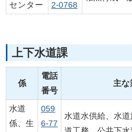
センター
2-0768
上下水道課
電話
係
主な
番号
水道
059
水道水供給、水道
係、生
6-77
道工務、公共下水