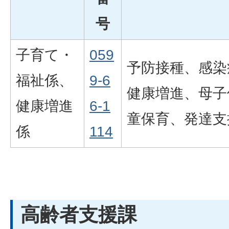
号
子育て・
059
予防接種、感染
福祉係、
9-6
健康増進、母子
健康増進
6-1
童保育、発達支
係
114
高齢者支援課