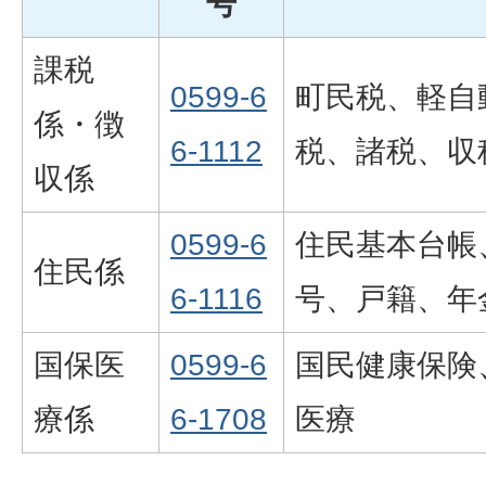
号
課税
0599-6
町民税、軽自
係・徴
6-1112
税、諸税、収
収係
0599-6
住民基本台帳
住民係
6-1116
号、戸籍、年
国保医
0599-6
国民健康保険
療係
6-1708
医療