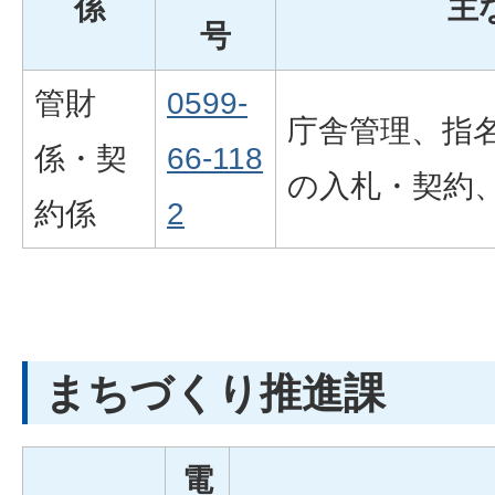
係
主
号
管財
0599-
庁舎管理、指
係・契
66-118
の入札・契約
約係
2
まちづくり推進課
電