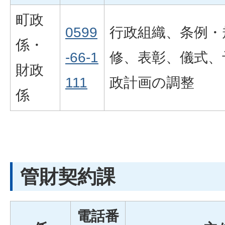
町政
0599
行政組織、条例・
係・
-66-1
修、表彰、儀式、
財政
111
政計画の調整
係
管財契約課
電話番