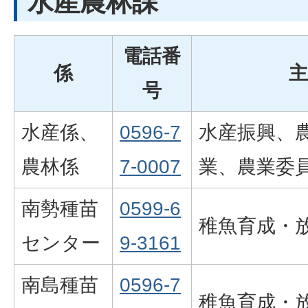
水産農林課
電話番
係
主
号
水産係、
0596-7
水産振興、
農林係
7-0007
業、農業委
南勢種苗
0599-6
稚魚育成・
センター
9-3161
南島種苗
0596-7
稚魚育成・