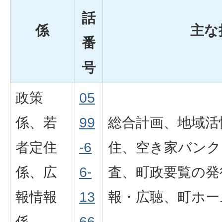
話
係
主な
番
号
政策
05
係、若
99
総合計画、地域活
者定住
-6
住、空き家バンク
係、広
6-
査、町政要覧の発
報情報
13
報・広聴、町ホー
係
66