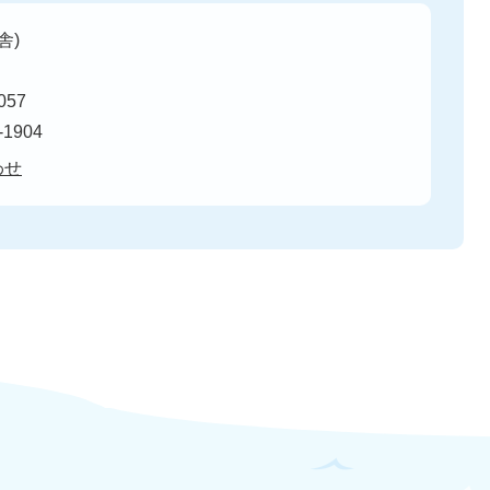
舎)
57
-1904
わせ