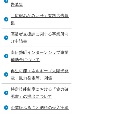
告募集
「広報みなみいせ」有料広告募
集
高齢者支援課に関する事業所向
け申請書
南伊勢町インターンシップ事業
補助金について
再生可能エネルギー（太陽光発
電・風力発電等）関係
特定技能制度における「協力確
認書」の提出について
企業版ふるさと納税の受入実績