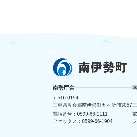
南
伊
勢
南勢庁舎
町
〒516-0194
〒
三重県度会郡南伊勢町五ヶ所浦3057
三
電話番号：0599-66-1111
電
ファックス：0599-66-1904
フ