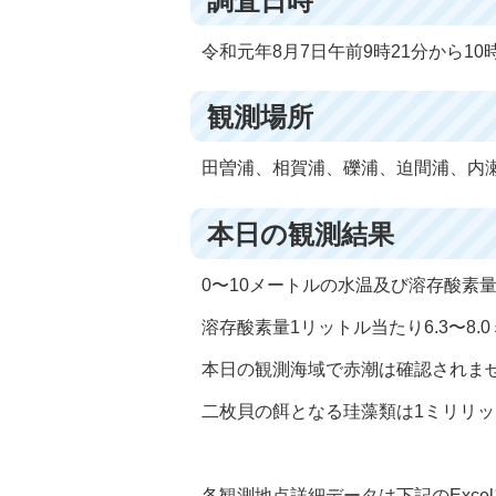
調査日時
令和元年8月7日午前9時21分から10時
観測場所
田曽浦、相賀浦、礫浦、迫間浦、内
本日の観測結果
0〜10メートルの水温及び溶存酸素量は
溶存酸素量1リットル当たり6.3〜8.
本日の観測海域で赤潮は確認されま
二枚貝の餌となる珪藻類は1ミリリット
各観測地点詳細データは下記のExce