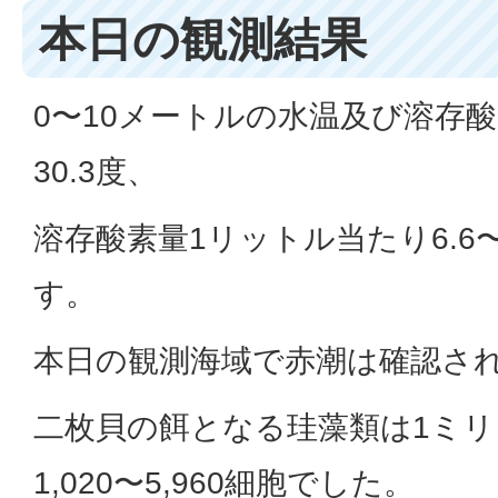
本日の観測結果
0〜10メートルの水温及び溶存酸
30.3度、
溶存酸素量1リットル当たり6.6
す。
本日の観測海域で赤潮は確認さ
二枚貝の餌となる珪藻類は1ミ
1,020〜5,960細胞でした。