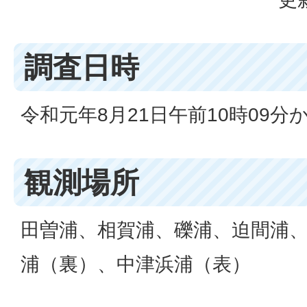
調査日時
令和元年8月21日午前10時09分か
観測場所
田曽浦、相賀浦、礫浦、迫間浦
浦（裏）、中津浜浦（表）