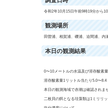
調査日時
令和2年10月15日午前9時19分から10
観測場所
田曽浦、相賀浦、礫浦、迫間浦、内
本日の観測結果
0〜10メートルの水温及び溶存酸素量は
溶存酸素量1リットル当たり5.0〜8.
本日の観測海域で赤潮は確認されま
二枚貝の餌となる珪藻類は1ミリリット
塩分濃度について