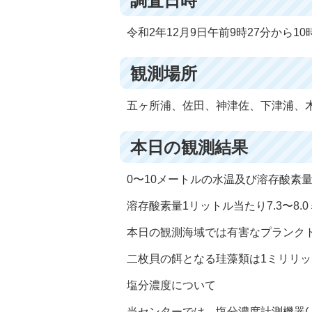
調査日時
令和2年12月9日午前9時27分から10
観測場所
五ヶ所浦、佐田、神津佐、下津浦、
本日の観測結果
0〜10メートルの水温及び溶存酸素量は
溶存酸素量1リットル当たり7.3〜8.
本日の観測海域では有害なプランク
二枚貝の餌となる珪藻類は1ミリリット
塩分濃度について
当センターでは、塩分濃度計測機器( マ