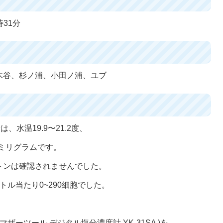
時31分
木谷、杉ノ浦、小田ノ浦、ユブ
、水温19.9〜21.2度、
0ミリグラムです。
トンは確認されませんでした。
ル当たり0~290細胞でした。
ザーツール デジタル塩分濃度計 YK-31SA )を