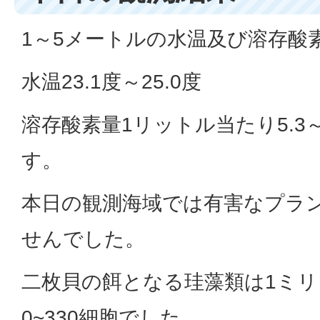
1～5メートルの水温及び溶存酸
水温23.1度～25.0度
溶存酸素量1リットル当たり5.3
す。
本日の観測海域では有害なプラ
せんでした。
二枚貝の餌となる珪藻類は1ミ
0~330細胞でした。