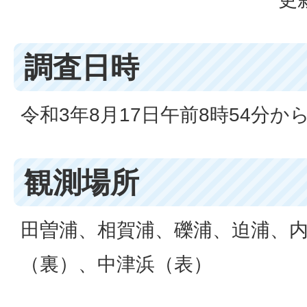
調査日時
令和3年8月17日午前8時54分から
観測場所
田曽浦、相賀浦、礫浦、迫浦、
（裏）、中津浜（表）