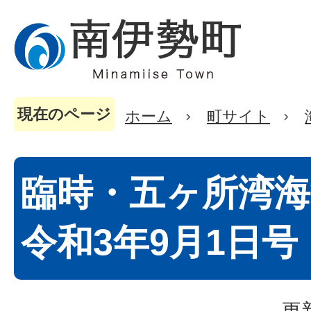
現在のページ
ホーム
町サイト
臨時・五ヶ所湾海
令和3年9月1日号
更