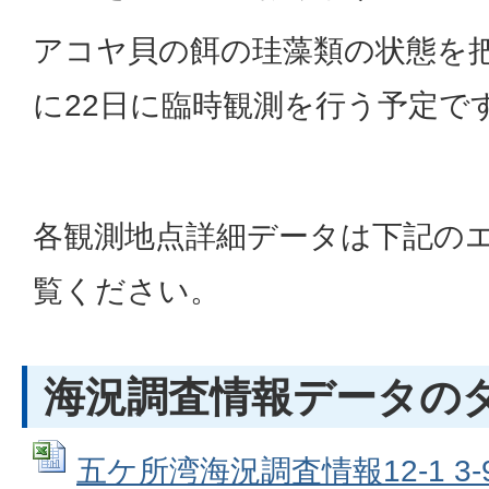
アコヤ貝の餌の珪藻類の状態を
に22日に臨時観測を行う予定で
各観測地点詳細データは下記の
覧ください。
海況調査情報データの
五ケ所湾海況調査情報12-1 3-9-