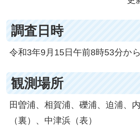
調査日時
令和3年9月15日午前8時53分から
観測場所
田曽浦、相賀浦、礫浦、迫浦、
（裏）、中津浜（表）