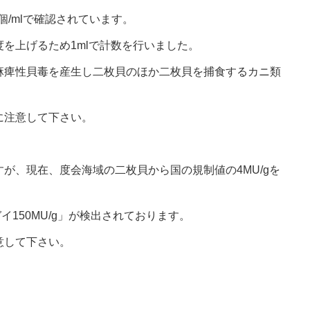
個/mlで確認されています。
を上げるため1mlで計数を行いました。
麻痺性貝毒を産生し二枚貝のほか二枚貝を捕食するカニ類
に注意して下さい。
が、現在、度会海域の二枚貝から国の規制値の4MU/gを
ガイ150MU/g」が検出されております。
意して下さい。