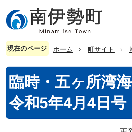
現在のページ
ホーム
町サイト
臨時・五ヶ所湾海
令和5年4月4日号
更