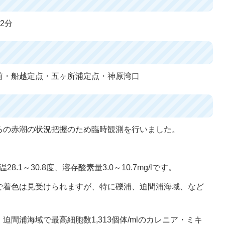
2分
前・船越定点・五ヶ所浦定点・神原湾口
るの赤潮の状況把握のため臨時観測を行いました。
.1～30.8度、溶存酸素量3.0～10.7mg/lです。
で着色は見受けられますが、特に礫浦、迫間浦海域、など
間浦海域で最高細胞数1,313個体/mlのカレニア・ミキ