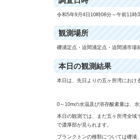
調査日時
令和5年9月4日10時08分～午前11時3
観測場所
礫浦定点・迫間浦定点・迫間浦市場
本日の観測結果
本日は、先日よりの五ヶ所湾におけ
0～10mの水温及び溶存酸素量は、水温28
本日の観測では、まだ五ヶ所湾全域
で濃厚部が見られます。
プランクトンの種類については礫浦、迫