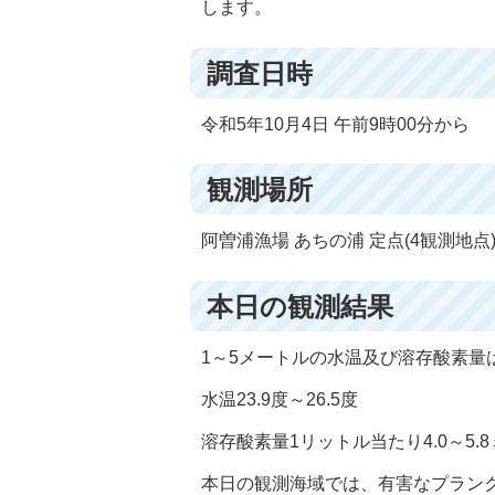
します。
調査日時
令和5年10月4日 午前9時00分から
観測場所
阿曽浦漁場 あちの浦 定点(4観測地点
本日の観測結果
1～5メートルの水温及び溶存酸素量
水温23.9度～26.5度
溶存酸素量1リットル当たり4.0～5.
本日の観測海域では、有害なプラン