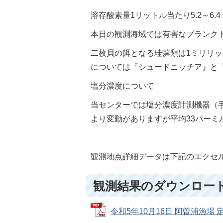
溶存酸素量1リットル当たり5.2～6.
本日の観測海域では有害なプランク
二枚貝の餌となる珪藻類は1ミリリッ
については『シュードニッチア』と
塩分濃度について
当センターでは塩分濃度計測機器（手持屈
より変動がありますが平均33パーミ
観測地点詳細データは下記のエクセル
観測結果のダウンロー
令和5年10月16日 阿曽浦漁場 定期