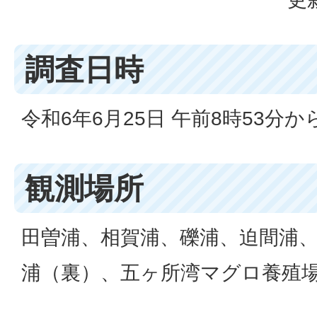
調査日時
令和6年6月25日 午前8時53分から
観測場所
田曽浦、相賀浦、礫浦、迫間浦
浦（裏）、五ヶ所湾マグロ養殖