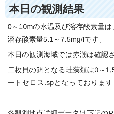
本日の観測結果
0～10mの水温及び溶存酸素量は、水
溶存酸素量5.1～7.5mg/lです。
本日の観測海域では赤潮は確認
二枚貝の餌となる珪藻類は0～1,5
ートセロス.spとなっております
各観測地点詳細データは下記のP