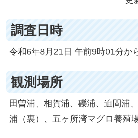
調査日時
令和6年8月21日 午前9時01分から
観測場所
田曽浦、相賀浦、礫浦、迫間浦
浦（裏）、五ヶ所湾マグロ養殖