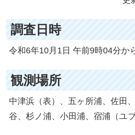
調査日時
令和6年10月1日 午前9時04分から
観測場所
中津浜（表）、五ヶ所浦、佐田
谷、杉ノ浦、小田浦、宿浦（ユ