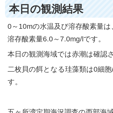
本日の観測結果
0～10mの水温及び溶存酸素量は、水
溶存酸素量6.0～7.0mg/lです。
本日の観測海域では赤潮は確認
二枚貝の餌となる珪藻類は0細胞/
す。
五ヶ所湾定期海況調査の西部海域（