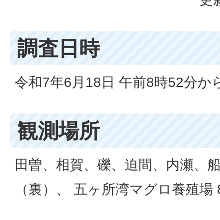
調査日時
令和7年6月18日 午前8時52分から
観測場所
田曽、相賀、礫、迫間、内瀬、
（裏）、 五ヶ所湾マグロ養殖場 