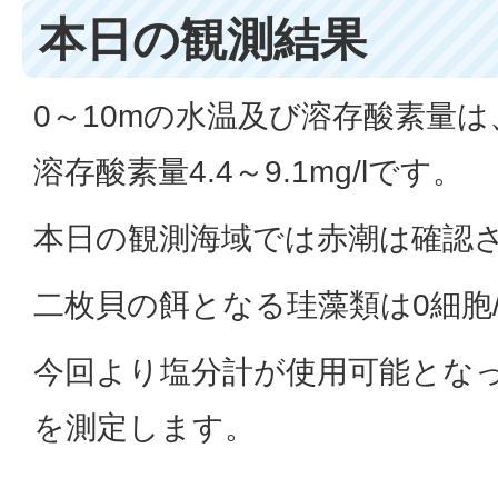
本日の観測結果
0～10mの水温及び溶存酸素量は、水
溶存酸素量4.4～9.1mg/lです。
本日の観測海域では赤潮は確認
二枚貝の餌となる珪藻類は0細胞/
今回より塩分計が使用可能となっ
を測定します。