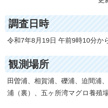
調査日時
令和7年8月19日 午前9時10分から
観測場所
田曽浦、相賀浦、礫浦、迫間浦
浦（裏）、五ヶ所湾マグロ養殖場