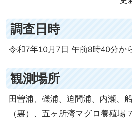
調査日時
令和7年10月7日 午前8時40分か
観測場所
田曽浦、礫浦、迫間浦、内瀬、
（裏）、五ヶ所湾マグロ養殖場 