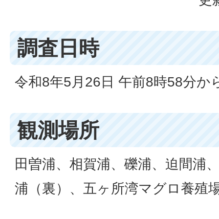
調査日時
令和8年5月26日 午前8時58分から
観測場所
田曽浦、相賀浦、礫浦、迫間浦
浦（裏）、五ヶ所湾マグロ養殖場