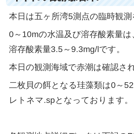
本日は五ヶ所湾5測点の臨時観測
0～10mの水温及び溶存酸素量は、水
溶存酸素量3.5～9.3mg/lです。
本日の観測海域で赤潮は確認さ
二枚貝の餌となる珪藻類は0～527
レトネマ.spとなっております。