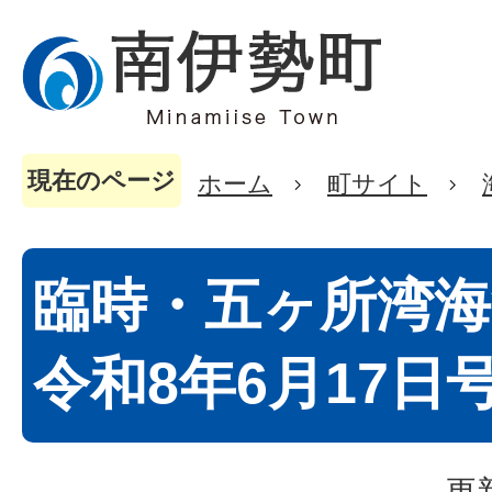
現在のページ
ホーム
町サイト
臨時・五ヶ所湾海
令和8年6月17日
更