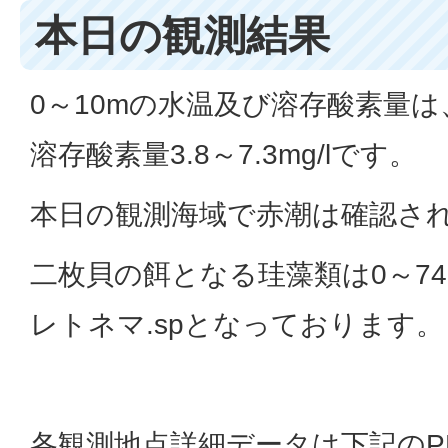
本日の観測結果
0～10mの水温及び溶存酸素量は、水
溶存酸素量3.8～7.3mg/lです。
本日の観測海域で赤潮は確認さ
二枚貝の餌となる珪藻類は0～747
レトネマ.spとなっております。
各観測地点詳細データは下記のP