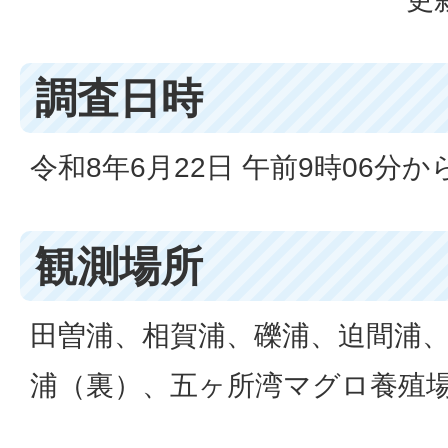
調査日時
令和8年6月22日 午前9時06分から
観測場所
田曽浦、相賀浦、礫浦、迫間浦
浦（裏）、五ヶ所湾マグロ養殖場