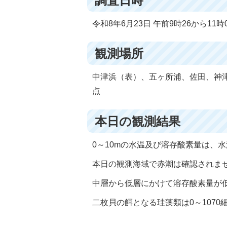
調査日時
令和8年6月23日 午前9時26から11時
観測場所
中津浜（表）、五ヶ所浦、佐田、神津
点
本日の観測結果
0～10mの水温及び溶存酸素量は、水温20
本日の観測海域で赤潮は確認されま
中層から低層にかけて溶存酸素量が
二枚貝の餌となる珪藻類は0～1070細