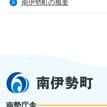
南伊勢町の概要
南
伊
勢
南勢庁舎