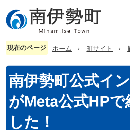
現在のページ
ホーム
町サイト
南伊勢町公式イ
がMeta公式HP
した！