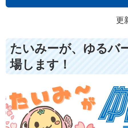
更
たいみーが、ゆるバー
場します！