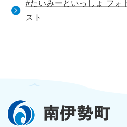
#たいみーといっしょ フォ
スト
南
伊