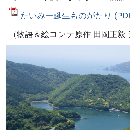
たいみー誕生ものがたり (PDFフ
（物語＆絵コンテ原作 田岡正毅 