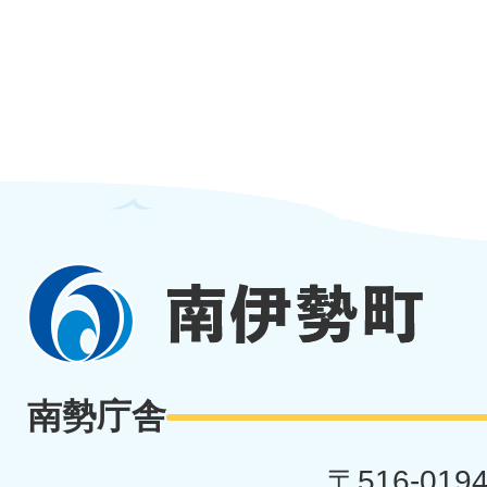
南
伊
勢
南勢庁舎
町
〒516-019