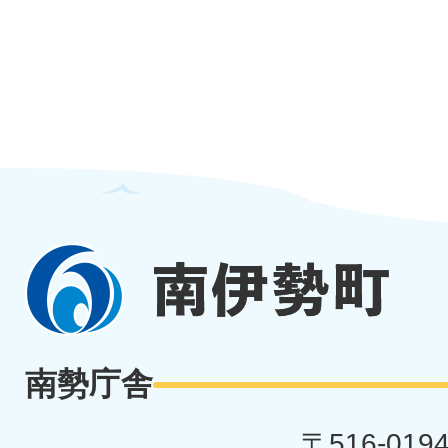
南
伊
勢
南勢庁舎
町
〒516-019