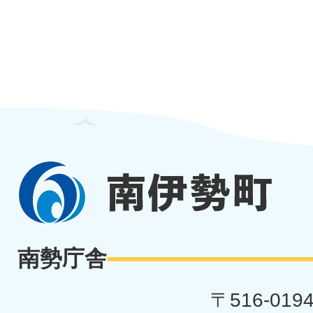
南
伊
勢
南勢庁舎
町
〒516-019