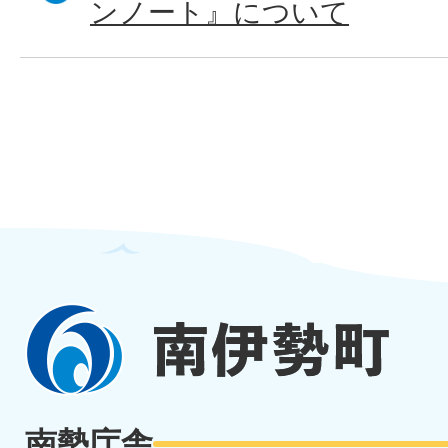
ンノート』について
南
伊
勢
南勢庁舎