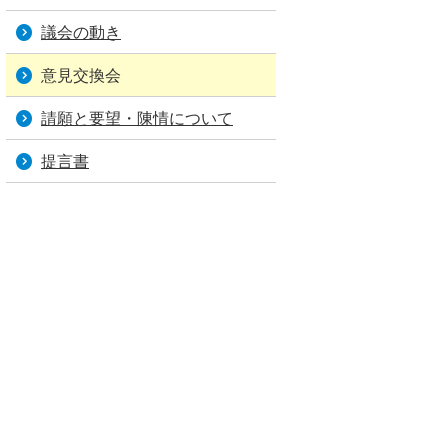
議会の動き
意見交換会
請願と要望・陳情について
提言書