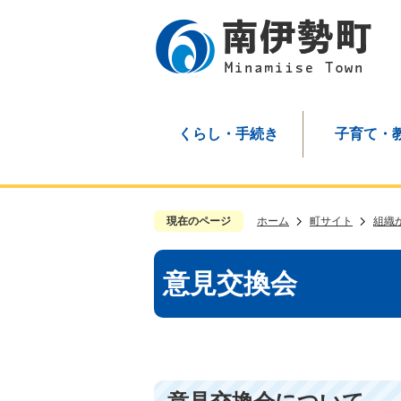
くらし・手続き
子育て・
現在のページ
ホーム
町サイト
組織
意見交換会