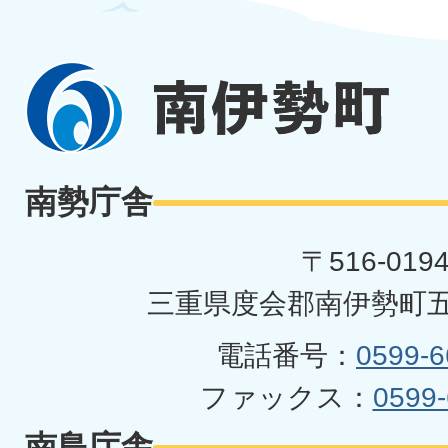
南
伊
勢
南勢庁舎
町
〒516-019
三重県度会郡南伊勢町五
電話番号：
0599-6
ファックス：
0599-
南島庁舎