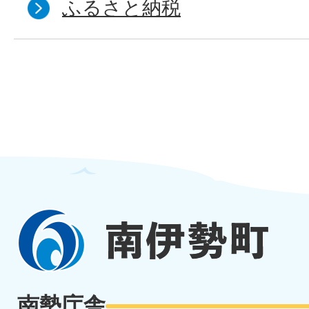
ふるさと納税
南
伊
勢
南勢庁舎