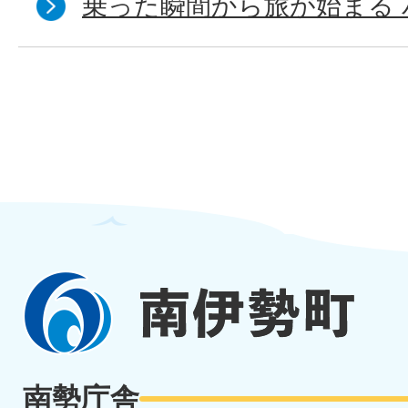
乗った瞬間から旅が始まる
南
伊
勢
南勢庁舎