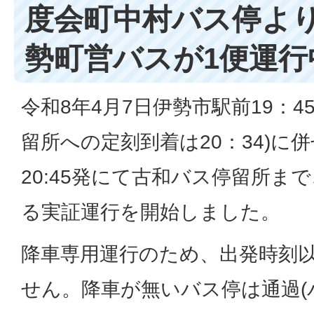
度会町中村バス停より2
勢町営バスが1便運行
令和8年4月7日伊勢市駅前19：4
留所への定刻到着は20：34)に
20:45発にて古和バス停留所ま
る実証運行を開始しました。
降車専用運行のため、出発時刻
せん。降車が無いバス停は通過(