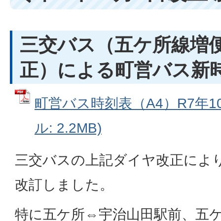
三交バス（五ケ所線増
正）による町営バス新
町営バス時刻表（A4）R7年10
ル: 2.2MB)
三交バスの上記ダイヤ改正によ
改訂しました。
特に五ケ所⇔宇治山田駅前、五