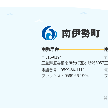
南
伊
勢
南勢庁舎
町
〒516-0194
〒
三重県度会郡南伊勢町五ヶ所浦3057
三
電話番号：0599-66-1111
電
ファックス：0599-66-1904
フ
開