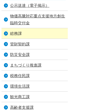
公示送達（電子掲示）
物価高騰対応重点支援地方創生
臨時交付金
総務課
管財契約課
防災安全課
まちづくり推進課
税務住民課
環境生活課
観光商工課
高齢者支援課