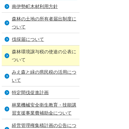
南伊勢町木材利用方針
森林の土地の所有者届出制度に
ついて
伐採届について
森林環境譲与税の使途の公表に
ついて
みえ森と緑の県民税の活用につ
いて
特定間伐促進計画
林業機械安全衛生教育・技能講
習支援事業費補助金について
経営管理権集積計画の公告につ