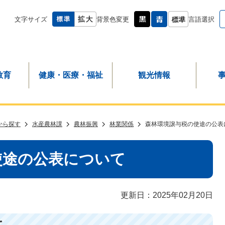
文字サイズ
背景色変更
言語選択
教育
健康・医療・福祉
観光情報
から探す
水産農林課
農林振興
林業関係
森林環境譲与税の使途の公表
使途の公表について
更新日：2025年02月20日