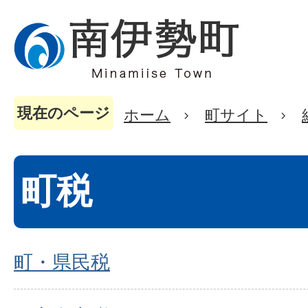
現在のページ
ホーム
町サイト
町税
町・県民税