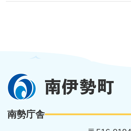
南
伊
勢
南勢庁舎
町