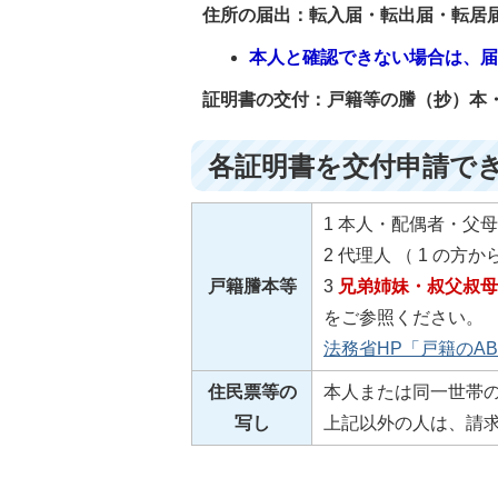
住所の届出：転入届・転出届・転居届
本人と確認できない場合は、
証明書の交付：戸籍等の謄（抄）本・
各証明書を交付申請で
1 本人・配偶者・父
2 代理人 （ 1 の
戸籍謄本等
3
兄弟姉妹・叔父叔母
をご参照ください。
法務省HP「戸籍のAB
住民票等の
本人または同一世帯
写し
上記以外の人は、請