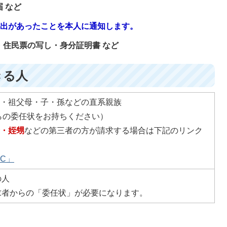
 など
届出があったことを本人に通知します。
住民票の写し・身分証明書 など
きる人
母・祖父母・子・孫などの直系親族
方からの委任状をお持ちください）
・姪甥
などの第三者の方が請求する場合は下記のリンク
C」
の人
求者からの「委任状」が必要になります。