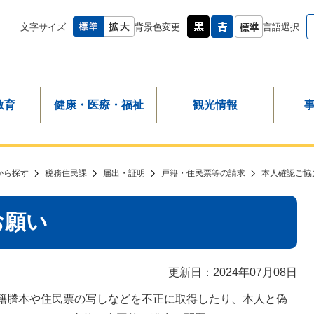
文字サイズ
背景色変更
言語選択
教育
健康・医療・福祉
観光情報
から探す
税務住民課
届出・証明
戸籍・住民票等の請求
本人確認ご協
お願い
更新日：2024年07月08日
籍謄本や住民票の写しなどを不正に取得したり、本人と偽