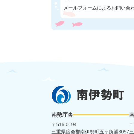
メールフォームによるお問い合
南
伊
勢
南勢庁舎
町
〒516-0194
〒
三重県度会郡南伊勢町五ヶ所浦3057
三