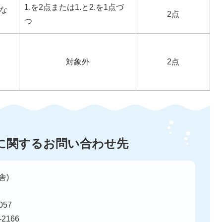
1.を2点または1.と2.を1点づ
な
2点
つ
対象外
2点
に関するお問い合わせ先
舎)
57
-2166