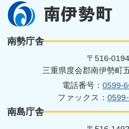
南
伊
勢
南勢庁舎
町
〒516-019
三重県度会郡南伊勢町五
電話番号：
0599-6
ファックス：
0599-
南島庁舎
〒516-149