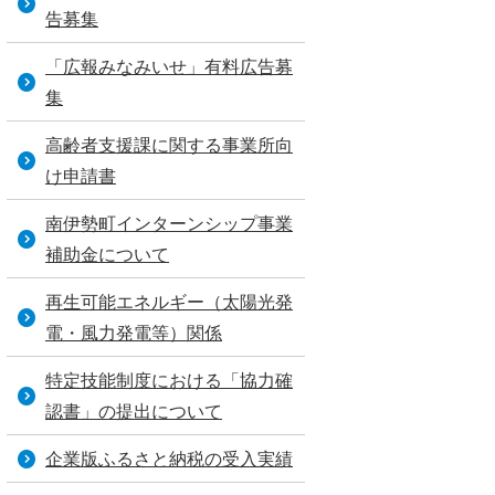
告募集
「広報みなみいせ」有料広告募
集
高齢者支援課に関する事業所向
け申請書
南伊勢町インターンシップ事業
補助金について
再生可能エネルギー（太陽光発
電・風力発電等）関係
特定技能制度における「協力確
認書」の提出について
企業版ふるさと納税の受入実績