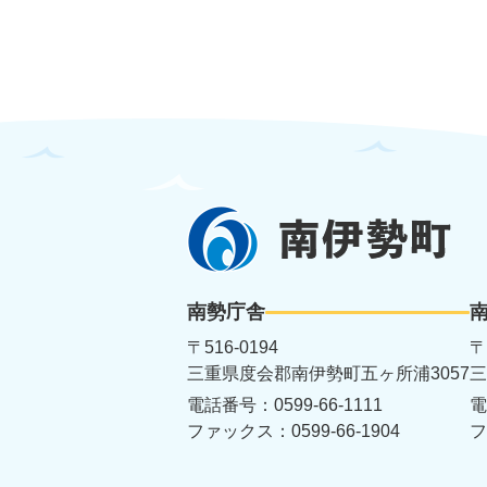
南
伊
勢
南勢庁舎
町
〒516-0194
〒
三重県度会郡南伊勢町五ヶ所浦3057
三
電話番号：0599-66-1111
電
ファックス：0599-66-1904
フ