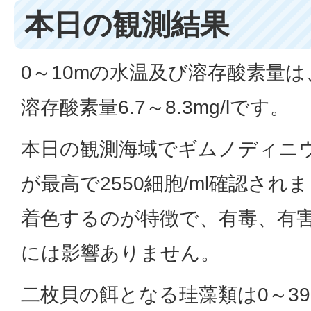
本日の観測結果
0～10mの水温及び溶存酸素量は、水
溶存酸素量6.7～8.3mg/lです。
本日の観測海域でギムノディニ
が最高で2550細胞/ml確認さ
着色するのが特徴で、有毒、有
には影響ありません。
二枚貝の餌となる珪藻類は0～391