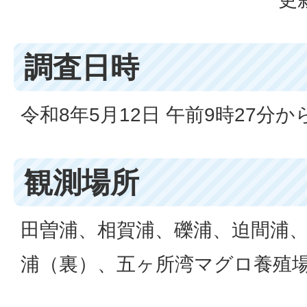
調査日時
令和8年5月12日 午前9時27分から
観測場所
田曽浦、相賀浦、礫浦、迫間浦
浦（裏）、五ヶ所湾マグロ養殖場